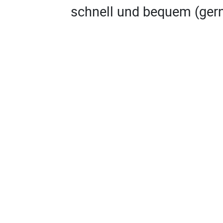
schnell und bequem (gern
digital) zu gestalten, zü
zu geben, stets klar zu 
persönlichen Begegnung 
überzeugen Einblicke, Er
Erlebnismöglichkeiten bi
Praxistagen. Auch eine B
erfolgreiche Recruiter sc
erst im Rahmen des Onbo
Einstellung und Integrati