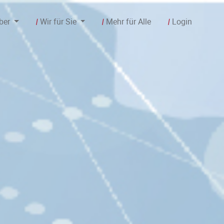
ber
Wir für Sie
Mehr für Alle
Login
/
/
/