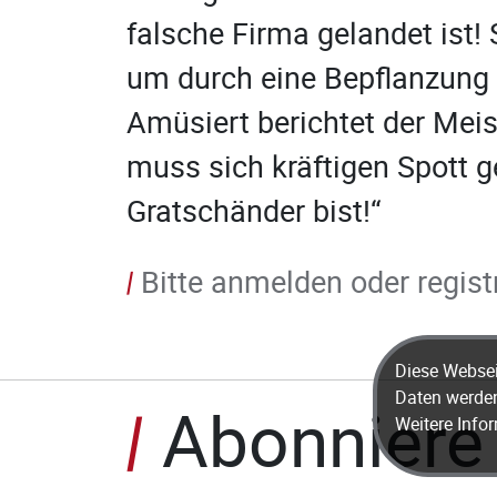
falsche Firma gelandet ist!
um durch eine Bepflanzung 
Amüsiert berichtet der Mei
muss sich kräftigen Spott g
Gratschänder bist!“
Bitte anmelden oder regis
Diese Websei
Daten werden
Abonniere 
Weitere Info
/