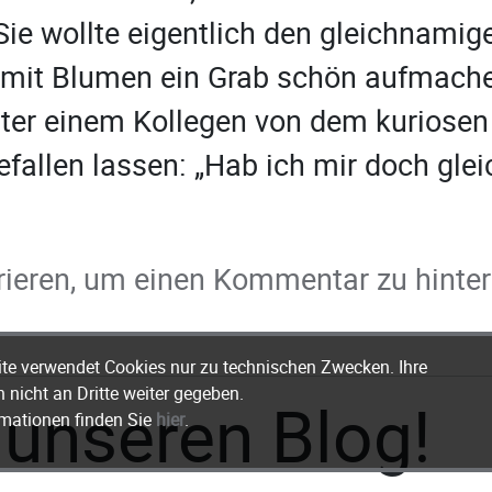
 Sie wollte eigentlich den gleichnamig
mit Blumen ein Grab schön aufmachen
ster einem Kollegen von dem kuriose
efallen lassen: „Hab ich mir doch glei
trieren, um einen Kommentar zu hinte
te verwendet Cookies nur zu technischen Zwecken. Ihre
 nicht an Dritte weiter gegeben.
unseren Blog!
rmationen finden Sie
hier
.